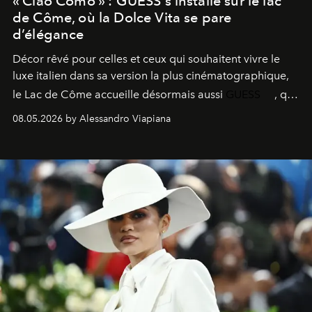
« Ciao Como » : GUESS s’installe sur le lac
de Côme, où la Dolce Vita se pare
d’élégance
Décor rêvé pour celles et ceux qui souhaitent vivre le
luxe italien dans sa version la plus cinématographique,
le
Lac de Côme
accueille désormais aussi
GUESS
, qui
signe un takeover entre boutiques, hôtels, bateaux et
08.05.2026 by Alessandro Viapiana
fragrances. L’une des opérations de style les plus
réussies de la saison.