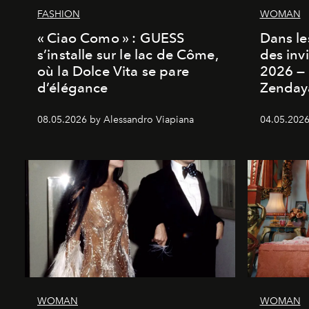
FASHION
WOMAN
« Ciao Como » : GUESS
Dans les
s’installe sur le lac de Côme,
des inv
où la Dolce Vita se pare
2026 — 
d’élégance
Zenday
08.05.2026 by Alessandro Viapiana
04.05.2026
WOMAN
WOMAN