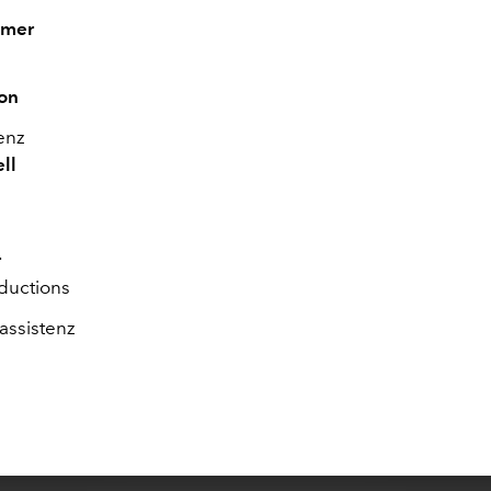
lmer
ton
enz
ll
r
ductions
assistenz