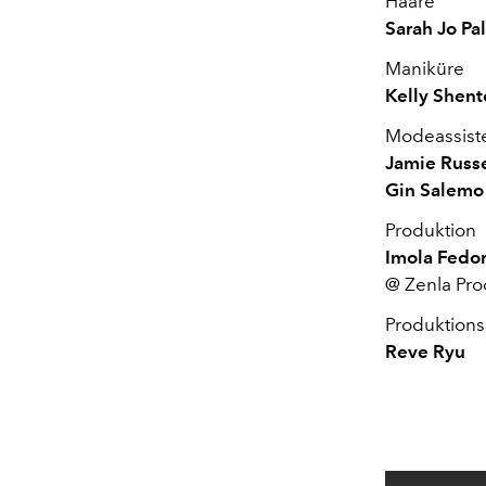
Haare
Sarah Jo Pa
Maniküre
Kelly Shen
Modeassist
Jamie Russe
Gin Salemo
Produktion
Imola Fedo
@ Zenla Pro
Produktions
Reve Ryu
This