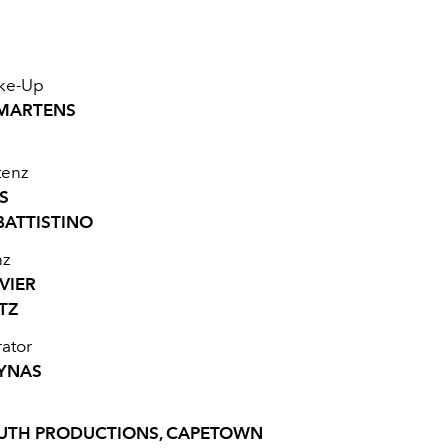
ake-Up
 MARTENS
tenz
S
BATTISTINO
nz
VIER
TZ
rator
RYNAS
UTH PRODUCTIONS, CAPETOWN