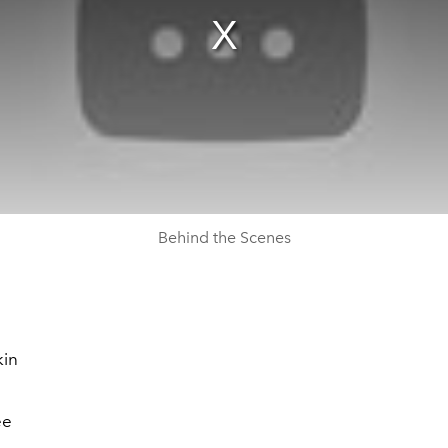
Behind the Scenes
in
ee