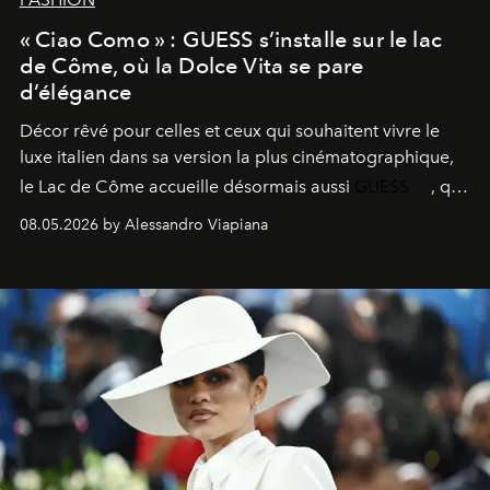
« Ciao Como » : GUESS s’installe sur le lac
de Côme, où la Dolce Vita se pare
d’élégance
Décor rêvé pour celles et ceux qui souhaitent vivre le
luxe italien dans sa version la plus cinématographique,
le
Lac de Côme
accueille désormais aussi
GUESS
, qui
signe un takeover entre boutiques, hôtels, bateaux et
08.05.2026 by Alessandro Viapiana
fragrances. L’une des opérations de style les plus
réussies de la saison.