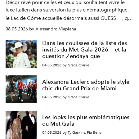
Décor rêvé pour celles et ceux qui souhaitent vivre le
luxe italien dans sa version la plus cinématographique,
le
Lac de Côme
accueille désormais aussi
GUESS
, qui
signe un takeover entre boutiques, hôtels, bateaux et
08.05.2026 by Alessandro Viapiana
fragrances. L’une des opérations de style les plus
réussies de la saison.
Dans les coulisses de la liste des
invités du Met Gala 2026 — et la
question Zendaya que
04.05.2026 by Grace Clarke
Alexandra Leclerc adopte le style
chic du Grand Prix de Miami
04.05.2026 by Grace Clarke
Les looks les plus emblématiques
du Met Gala
04.05.2026 by Ty Gaskins, Pia Bello