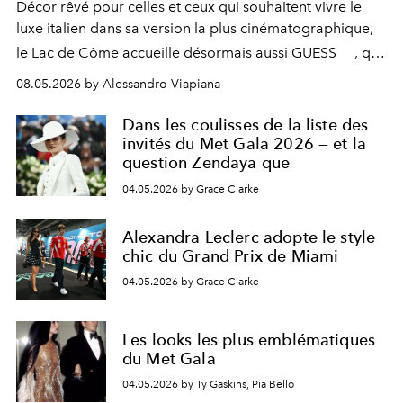
Décor rêvé pour celles et ceux qui souhaitent vivre le
luxe italien dans sa version la plus cinématographique,
le
Lac de Côme
accueille désormais aussi
GUESS
, qui
signe un takeover entre boutiques, hôtels, bateaux et
08.05.2026 by Alessandro Viapiana
fragrances. L’une des opérations de style les plus
réussies de la saison.
Dans les coulisses de la liste des
invités du Met Gala 2026 — et la
question Zendaya que
04.05.2026 by Grace Clarke
Alexandra Leclerc adopte le style
chic du Grand Prix de Miami
04.05.2026 by Grace Clarke
Les looks les plus emblématiques
du Met Gala
04.05.2026 by Ty Gaskins, Pia Bello