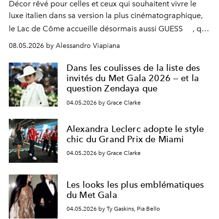
Décor rêvé pour celles et ceux qui souhaitent vivre le
luxe italien dans sa version la plus cinématographique,
le
Lac de Côme
accueille désormais aussi
GUESS
, qui
signe un takeover entre boutiques, hôtels, bateaux et
08.05.2026 by Alessandro Viapiana
fragrances. L’une des opérations de style les plus
réussies de la saison.
Dans les coulisses de la liste des
invités du Met Gala 2026 — et la
question Zendaya que
04.05.2026 by Grace Clarke
Alexandra Leclerc adopte le style
chic du Grand Prix de Miami
04.05.2026 by Grace Clarke
Les looks les plus emblématiques
du Met Gala
04.05.2026 by Ty Gaskins, Pia Bello