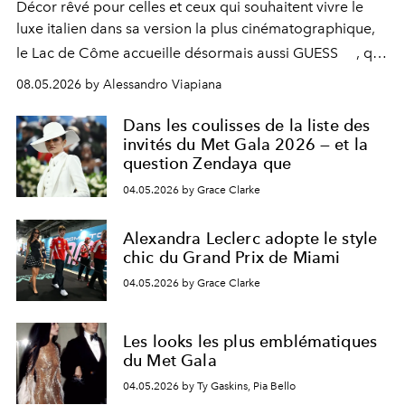
Décor rêvé pour celles et ceux qui souhaitent vivre le
luxe italien dans sa version la plus cinématographique,
le
Lac de Côme
accueille désormais aussi
GUESS
, qui
signe un takeover entre boutiques, hôtels, bateaux et
08.05.2026 by Alessandro Viapiana
fragrances. L’une des opérations de style les plus
réussies de la saison.
Dans les coulisses de la liste des
invités du Met Gala 2026 — et la
question Zendaya que
04.05.2026 by Grace Clarke
Alexandra Leclerc adopte le style
chic du Grand Prix de Miami
04.05.2026 by Grace Clarke
Les looks les plus emblématiques
du Met Gala
04.05.2026 by Ty Gaskins, Pia Bello