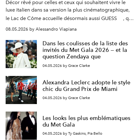
Décor rêvé pour celles et ceux qui souhaitent vivre le
luxe italien dans sa version la plus cinématographique,
le
Lac de Côme
accueille désormais aussi
GUESS
, qui
signe un takeover entre boutiques, hôtels, bateaux et
08.05.2026 by Alessandro Viapiana
fragrances. L’une des opérations de style les plus
réussies de la saison.
Dans les coulisses de la liste des
invités du Met Gala 2026 — et la
question Zendaya que
04.05.2026 by Grace Clarke
Alexandra Leclerc adopte le style
chic du Grand Prix de Miami
04.05.2026 by Grace Clarke
Les looks les plus emblématiques
du Met Gala
04.05.2026 by Ty Gaskins, Pia Bello