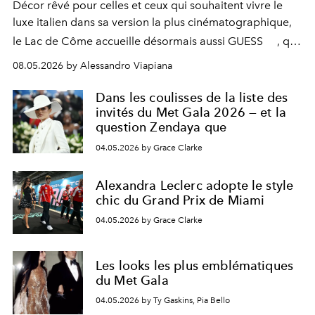
Décor rêvé pour celles et ceux qui souhaitent vivre le
luxe italien dans sa version la plus cinématographique,
le
Lac de Côme
accueille désormais aussi
GUESS
, qui
signe un takeover entre boutiques, hôtels, bateaux et
08.05.2026 by Alessandro Viapiana
fragrances. L’une des opérations de style les plus
réussies de la saison.
Dans les coulisses de la liste des
invités du Met Gala 2026 — et la
question Zendaya que
04.05.2026 by Grace Clarke
Alexandra Leclerc adopte le style
chic du Grand Prix de Miami
04.05.2026 by Grace Clarke
Les looks les plus emblématiques
du Met Gala
04.05.2026 by Ty Gaskins, Pia Bello