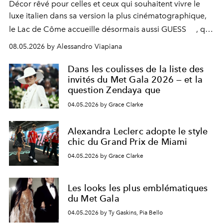
Décor rêvé pour celles et ceux qui souhaitent vivre le
luxe italien dans sa version la plus cinématographique,
le
Lac de Côme
accueille désormais aussi
GUESS
, qui
signe un takeover entre boutiques, hôtels, bateaux et
08.05.2026 by Alessandro Viapiana
fragrances. L’une des opérations de style les plus
réussies de la saison.
Dans les coulisses de la liste des
invités du Met Gala 2026 — et la
question Zendaya que
04.05.2026 by Grace Clarke
Alexandra Leclerc adopte le style
chic du Grand Prix de Miami
04.05.2026 by Grace Clarke
Les looks les plus emblématiques
du Met Gala
04.05.2026 by Ty Gaskins, Pia Bello