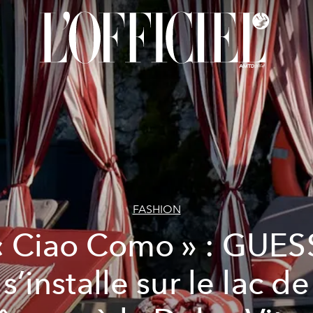
FASHION
« Ciao Como » : GUES
s’installe sur le lac de