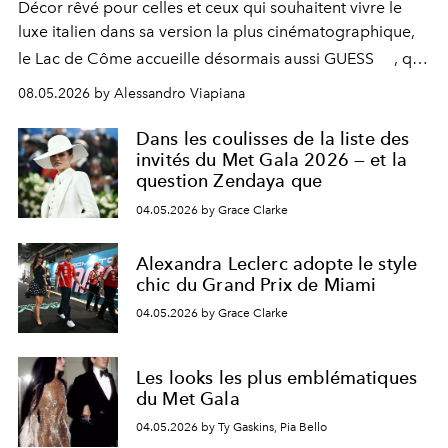
Décor rêvé pour celles et ceux qui souhaitent vivre le
luxe italien dans sa version la plus cinématographique,
le
Lac de Côme
accueille désormais aussi
GUESS
, qui
signe un takeover entre boutiques, hôtels, bateaux et
08.05.2026 by Alessandro Viapiana
fragrances. L’une des opérations de style les plus
réussies de la saison.
Dans les coulisses de la liste des
invités du Met Gala 2026 — et la
question Zendaya que
04.05.2026 by Grace Clarke
Alexandra Leclerc adopte le style
chic du Grand Prix de Miami
04.05.2026 by Grace Clarke
Les looks les plus emblématiques
du Met Gala
04.05.2026 by Ty Gaskins, Pia Bello