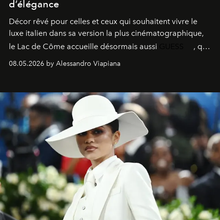
d’élégance
Décor rêvé pour celles et ceux qui souhaitent vivre le
luxe italien dans sa version la plus cinématographique,
le
Lac de Côme
accueille désormais aussi
GUESS
, qui
signe un takeover entre boutiques, hôtels, bateaux et
08.05.2026 by Alessandro Viapiana
fragrances. L’une des opérations de style les plus
réussies de la saison.