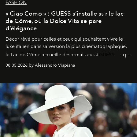
FASHION
« Ciao Como » : GUESS s’installe sur le lac
de Côme, où la Dolce Vita se pare
d’élégance
Décor rêvé pour celles et ceux qui souhaitent vivre le
luxe italien dans sa version la plus cinématographique,
le
Lac de Côme
accueille désormais aussi
GUESS
, qui
signe un takeover entre boutiques, hôtels, bateaux et
08.05.2026 by Alessandro Viapiana
fragrances. L’une des opérations de style les plus
réussies de la saison.