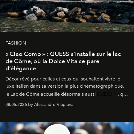
FASHION
« Ciao Como » : GUESS s’installe sur le lac
de Côme, où la Dolce Vita se pare
d’élégance
Décor rêvé pour celles et ceux qui souhaitent vivre le
luxe italien dans sa version la plus cinématographique,
le
Lac de Côme
accueille désormais aussi
GUESS
, qui
signe un takeover entre boutiques, hôtels, bateaux et
08.05.2026 by Alessandro Viapiana
fragrances. L’une des opérations de style les plus
réussies de la saison.