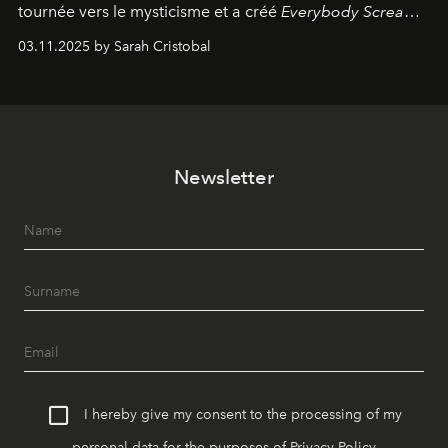
tournée vers le mysticisme et a créé
Everybody Scream
,
l'un de ses albums les plus profonds à ce jour.
03.11.2025 by Sarah Cristobal
Newsletter
I hereby give my consent to the processing of my
personal data for the purposes of
Privacy Policy