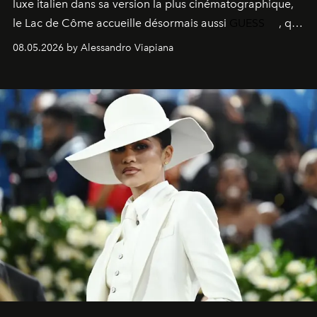
luxe italien dans sa version la plus cinématographique,
le
Lac de Côme
accueille désormais aussi
GUESS
, qui
signe un takeover entre boutiques, hôtels, bateaux et
08.05.2026 by Alessandro Viapiana
fragrances. L’une des opérations de style les plus
réussies de la saison.