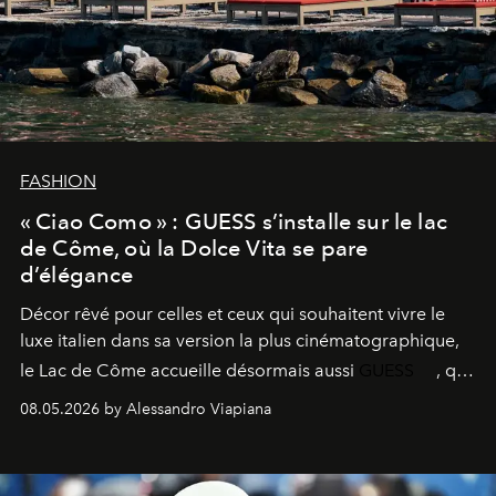
FASHION
« Ciao Como » : GUESS s’installe sur le lac
de Côme, où la Dolce Vita se pare
d’élégance
Décor rêvé pour celles et ceux qui souhaitent vivre le
luxe italien dans sa version la plus cinématographique,
le
Lac de Côme
accueille désormais aussi
GUESS
, qui
signe un takeover entre boutiques, hôtels, bateaux et
08.05.2026 by Alessandro Viapiana
fragrances. L’une des opérations de style les plus
réussies de la saison.