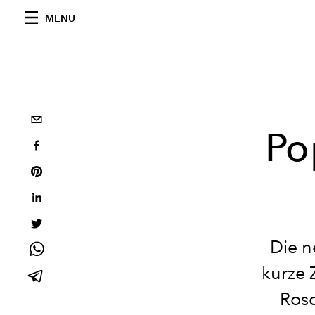
MENU
Po
Die n
kurze 
Rosc