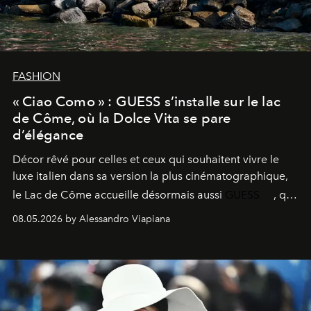
FASHION
« Ciao Como » : GUESS s’installe sur le lac
de Côme, où la Dolce Vita se pare
d’élégance
Décor rêvé pour celles et ceux qui souhaitent vivre le
luxe italien dans sa version la plus cinématographique,
le
Lac de Côme
accueille désormais aussi
GUESS
, qui
signe un takeover entre boutiques, hôtels, bateaux et
08.05.2026 by Alessandro Viapiana
fragrances. L’une des opérations de style les plus
réussies de la saison.