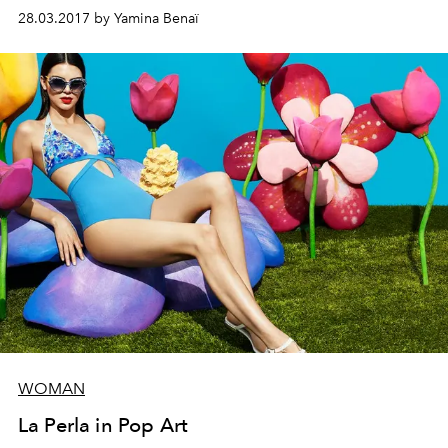
wurden. Dreissig Jahre später, zeigt das Museum del
28.03.2017 by Yamina Benaï
Novecento in Mailand das allerletzte Werk vom
vielseitigen Unruhestifter.
WOMAN
La Perla in Pop Art