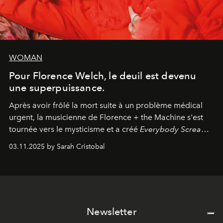
WOMAN
Pour Florence Welch, le deuil est devenu
une superpuissance.
Après avoir frôlé la mort suite à un problème médical
urgent, la musicienne de Florence + the Machine s'est
tournée vers le mysticisme et a créé
Everybody Scream
,
l'un de ses albums les plus profonds à ce jour.
03.11.2025 by Sarah Cristobal
Newsletter