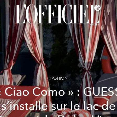
FASHION
« Ciao Como » : GUES
s’installe sur le lac de