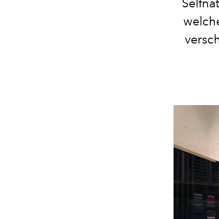
Selfna
welch
versc