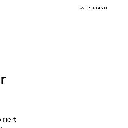
SWITZERLAND
r
riert