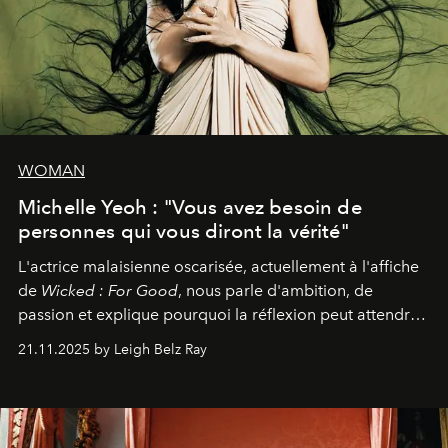
WOMAN
Michelle Yeoh : "Vous avez besoin de
personnes qui vous diront la vérité"
L'actrice malaisienne oscarisée, actuellement à l'affiche
de
Wicked : For Good
, nous parle d'ambition, de
passion et explique pourquoi la réflexion peut attendre.
Elle avoue :
"C'est libérateur d'interpréter un
21.11.2025 by Leigh Belz Ray
personnage qui dit : 'C'est mon désir, mon ambition, ma
volonté. Je m'en fiche si vous ne comprenez pas'."