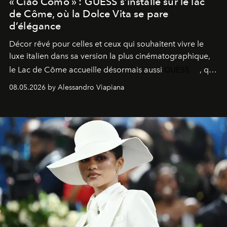
« Ciao Como » : GUESS s’installe sur le lac
de Côme, où la Dolce Vita se pare
d’élégance
Décor rêvé pour celles et ceux qui souhaitent vivre le
luxe italien dans sa version la plus cinématographique,
le
Lac de Côme
accueille désormais aussi
GUESS
, qui
signe un takeover entre boutiques, hôtels, bateaux et
08.05.2026 by Alessandro Viapiana
fragrances. L’une des opérations de style les plus
réussies de la saison.