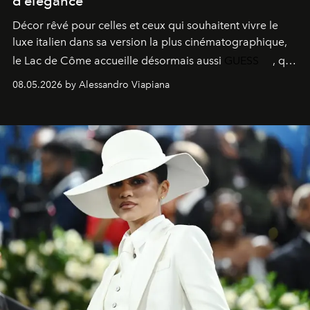
d’élégance
Décor rêvé pour celles et ceux qui souhaitent vivre le
luxe italien dans sa version la plus cinématographique,
le
Lac de Côme
accueille désormais aussi
GUESS
, qui
signe un takeover entre boutiques, hôtels, bateaux et
08.05.2026 by Alessandro Viapiana
fragrances. L’une des opérations de style les plus
réussies de la saison.