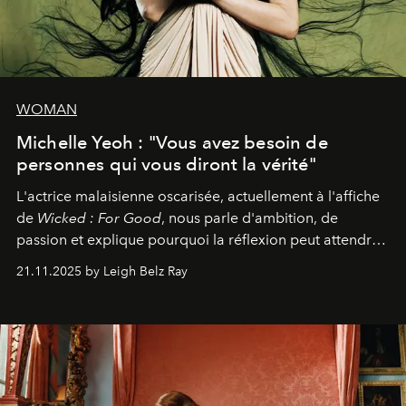
WOMAN
Michelle Yeoh : "Vous avez besoin de
personnes qui vous diront la vérité"
L'actrice malaisienne oscarisée, actuellement à l'affiche
de
Wicked : For Good
, nous parle d'ambition, de
passion et explique pourquoi la réflexion peut attendre.
Elle avoue :
"C'est libérateur d'interpréter un
21.11.2025 by Leigh Belz Ray
personnage qui dit : 'C'est mon désir, mon ambition, ma
volonté. Je m'en fiche si vous ne comprenez pas'."