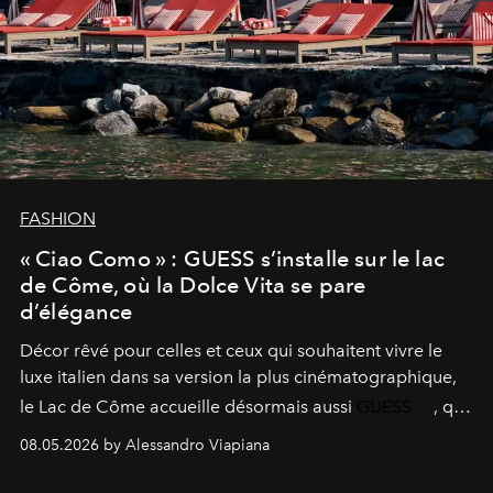
FASHION
« Ciao Como » : GUESS s’installe sur le lac
de Côme, où la Dolce Vita se pare
d’élégance
Décor rêvé pour celles et ceux qui souhaitent vivre le
luxe italien dans sa version la plus cinématographique,
le
Lac de Côme
accueille désormais aussi
GUESS
, qui
signe un takeover entre boutiques, hôtels, bateaux et
08.05.2026 by Alessandro Viapiana
fragrances. L’une des opérations de style les plus
réussies de la saison.