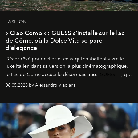
FASHION
« Ciao Como » : GUESS s’installe sur le lac
de Côme, où la Dolce Vita se pare
d’élégance
Décor rêvé pour celles et ceux qui souhaitent vivre le
luxe italien dans sa version la plus cinématographique,
le
Lac de Côme
accueille désormais aussi
GUESS
, qui
signe un takeover entre boutiques, hôtels, bateaux et
08.05.2026 by Alessandro Viapiana
fragrances. L’une des opérations de style les plus
réussies de la saison.