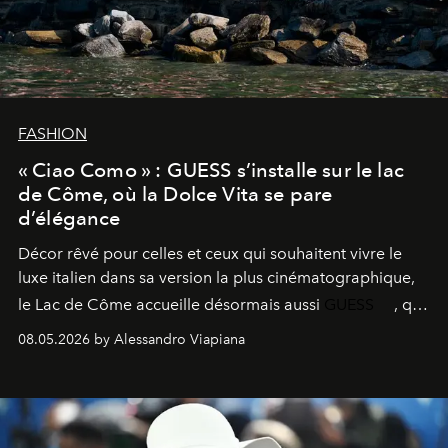
FASHION
« Ciao Como » : GUESS s’installe sur le lac
de Côme, où la Dolce Vita se pare
d’élégance
Décor rêvé pour celles et ceux qui souhaitent vivre le
luxe italien dans sa version la plus cinématographique,
le
Lac de Côme
accueille désormais aussi
GUESS
, qui
signe un takeover entre boutiques, hôtels, bateaux et
08.05.2026 by Alessandro Viapiana
fragrances. L’une des opérations de style les plus
réussies de la saison.