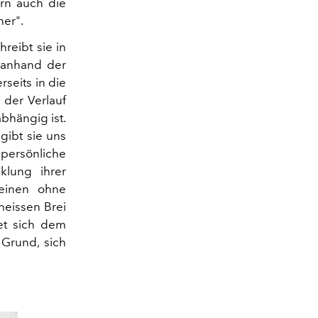
ern auch die
ner".
reibt sie in
 anhand der
rseits in die
 der Verlauf
bhängig ist.
gibt sie uns
persönliche
lung ihrer
 einen ohne
heissen Brei
et sich dem
 Grund, sich