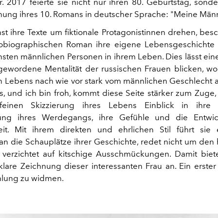
ur. 2017 feierte sie nicht nur ihren 80. Geburtstag, sond
chung ihres 10. Romans in deutscher Sprache: "Meine Män
st ihre Texte um fiktionale Protagonistinnen drehen, besch
obiographischen Roman ihre eigene Lebensgeschichte
hsten männlichen Personen in ihrem Leben. Dies lässt eine
ewordene Mentalität der russischen Frauen blicken, wo
 Lebens nach wie vor stark vom männlichen Geschlecht a
s, und ich bin froh, kommt diese Seite stärker zum Zuge, 
feinen Skizzierung ihres Lebens Einblick in ihre 
ng ihres Werdegangs, ihre Gefühle und die Entwick
keit. Mit ihrem direkten und ehrlichen Stil führt sie
n die Schauplätze ihrer Geschichte, redet nicht um den 
verzichtet auf kitschige Ausschmückungen. Damit biet
klare Zeichnung dieser interessanten Frau an. Ein erster
hlung zu widmen.