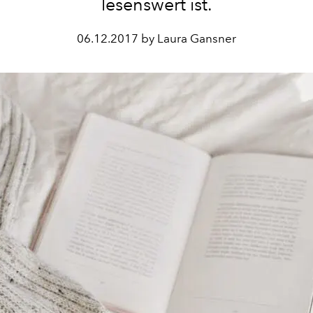
lesenswert ist.
06.12.2017 by Laura Gansner