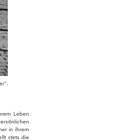
er".
 ihrem Leben
persönlichen
ner in ihrem
lt stets die