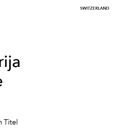
SWITZERLAND
ija
e
 Titel