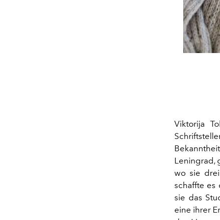
Viktorija 
Schriftste
Bekannthei
Leningrad, 
wo sie drei
schaffte es
sie das Stu
eine ihrer E