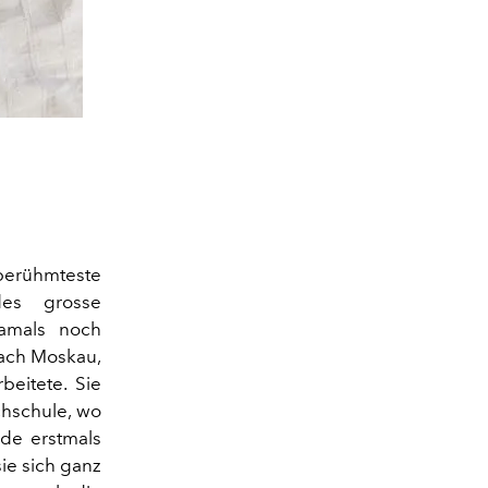
berühmteste
ndes grosse
damals noch
nach Moskau,
beitete. Sie
chschule, wo
rde erstmals
sie sich ganz