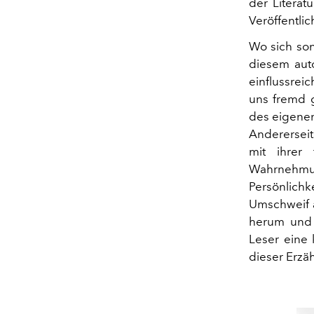
der Literat
Veröffentli
Wo sich son
diesem aut
einflussreic
uns fremd g
des eigenen
Andererseit
mit ihrer 
Wahrnehmu
Persönlich
Umschweif a
herum und 
Leser eine 
dieser Erzä