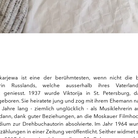
Tokarjewa ist eine der berühmtesten, wenn nicht die 
llerin Russlands, welche ausserhalb ihres Vaterla
t geniesst. 1937 wurde Viktorija in St. Petersburg, 
geboren. Sie heiratete jung und zog mit ihrem Ehemann 
 Jahre lang - ziemlich unglücklich - als Musiklehrerin ar
 dann, dank guter Beziehungen, an die Moskauer Filmho
dium zur Drehbuchautorin absolvierte. Im Jahr 1964 wu
rzählungen in einer Zeitung veröffentlicht. Seither widmet 