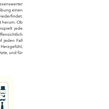
Lesenswerter
ibung einen
wiederfindet.
t herum. Ob
spielt jede
ensichtlich
f jeden Fall
Herzgefühl,
tzte, und für