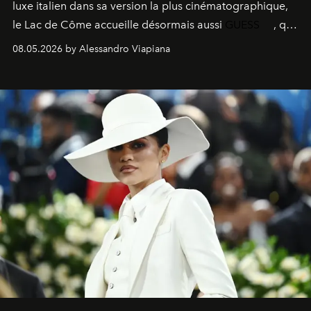
luxe italien dans sa version la plus cinématographique,
le
Lac de Côme
accueille désormais aussi
GUESS
, qui
signe un takeover entre boutiques, hôtels, bateaux et
08.05.2026 by Alessandro Viapiana
fragrances. L’une des opérations de style les plus
réussies de la saison.