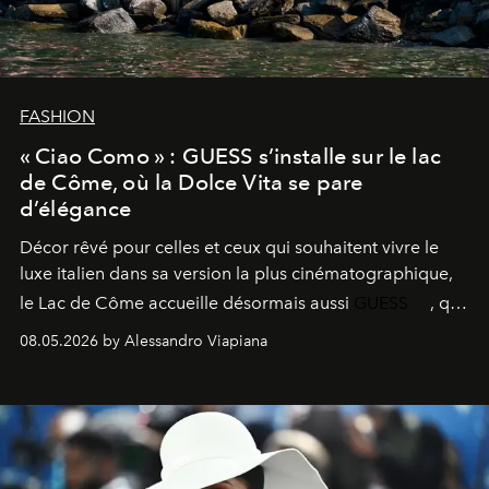
FASHION
« Ciao Como » : GUESS s’installe sur le lac
de Côme, où la Dolce Vita se pare
d’élégance
Décor rêvé pour celles et ceux qui souhaitent vivre le
luxe italien dans sa version la plus cinématographique,
le
Lac de Côme
accueille désormais aussi
GUESS
, qui
signe un takeover entre boutiques, hôtels, bateaux et
08.05.2026 by Alessandro Viapiana
fragrances. L’une des opérations de style les plus
réussies de la saison.