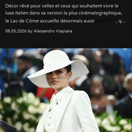
Décor rêvé pour celles et ceux qui souhaitent vivre le
luxe italien dans sa version la plus cinématographique,
le
Lac de Côme
accueille désormais aussi
GUESS
, qui
signe un takeover entre boutiques, hôtels, bateaux et
08.05.2026 by Alessandro Viapiana
fragrances. L’une des opérations de style les plus
réussies de la saison.