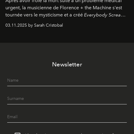
Après avoir frôlé la mort suite à un problème médical
urgent, la musicienne de Florence + the Machine s'est
tournée vers le mysticisme et a créé
Everybody Scream
,
l'un de ses albums les plus profonds à ce jour.
03.11.2025 by Sarah Cristobal
Newsletter