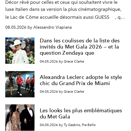
Décor rêvé pour celles et ceux qui souhaitent vivre le
luxe italien dans sa version la plus cinématographique,
le
Lac de Côme
accueille désormais aussi
GUESS
, qui
signe un takeover entre boutiques, hôtels, bateaux et
08.05.2026 by Alessandro Viapiana
fragrances. L’une des opérations de style les plus
réussies de la saison.
Dans les coulisses de la liste des
invités du Met Gala 2026 — et la
question Zendaya que
04.05.2026 by Grace Clarke
Alexandra Leclerc adopte le style
chic du Grand Prix de Miami
04.05.2026 by Grace Clarke
Les looks les plus emblématiques
du Met Gala
04.05.2026 by Ty Gaskins, Pia Bello