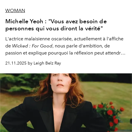
WOMAN
Michelle Yeoh : "Vous avez besoin de
personnes qui vous diront la vérité"
L'actrice malaisienne oscarisée, actuellement à l'affiche
de
Wicked : For Good
, nous parle d'ambition, de
passion et explique pourquoi la réflexion peut attendre.
Elle avoue :
"C'est libérateur d'interpréter un
21.11.2025 by Leigh Belz Ray
personnage qui dit : 'C'est mon désir, mon ambition, ma
volonté. Je m'en fiche si vous ne comprenez pas'."