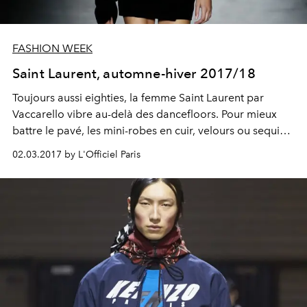
FASHION WEEK
Saint Laurent, automne-hiver 2017/18
Toujours aussi eighties, la femme Saint Laurent par
Vaccarello vibre au-delà des dancefloors. Pour mieux
battre le pavé, les mini-robes en cuir, velours ou sequins
se doublent de peau lainée, ou se glissent sous des
02.03.2017 by L'Officiel Paris
mailles torsadées. À l'épaule, d'imposants volants
signent cette collection hiver.