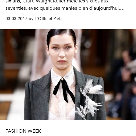
six ans, Clare Waight Keller mêle les sixties aux
seventies, avec quelques manies bien d'aujourd'hui.
Psychédéliques, les imprimés se glissent sous des mini-
03.03.2017 by L'Officiel Paris
manteaux BCBG ou des vestes canadiennes plus
grunge. Une robe "cœur" clôt la belle histoire.
FASHION WEEK