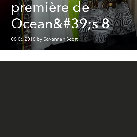
première de
Ocean&#39;s 8
08.06.2018 by Savannah Scott