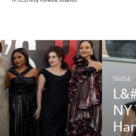
19.10.2018 by Florence Johannot
PEOPLE
L&#
NY 
Har