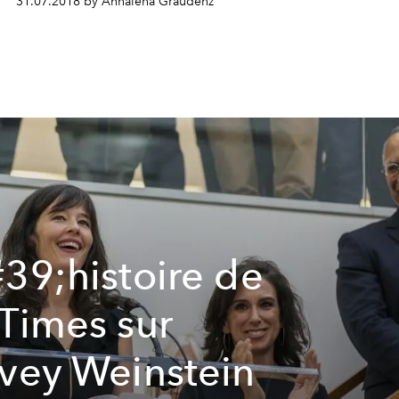
31.07.2018 by Annalena Graudenz
39;histoire de
Times sur
vey Weinstein