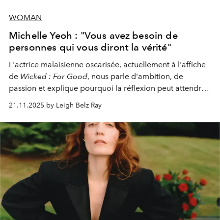
WOMAN
Michelle Yeoh : "Vous avez besoin de
personnes qui vous diront la vérité"
L'actrice malaisienne oscarisée, actuellement à l'affiche
de
Wicked : For Good
, nous parle d'ambition, de
passion et explique pourquoi la réflexion peut attendre.
Elle avoue :
"C'est libérateur d'interpréter un
21.11.2025 by Leigh Belz Ray
personnage qui dit : 'C'est mon désir, mon ambition, ma
volonté. Je m'en fiche si vous ne comprenez pas'."