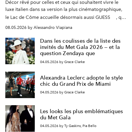
Décor rêvé pour celles et ceux qui souhaitent vivre le
luxe italien dans sa version la plus cinématographique,
le
Lac de Côme
accueille désormais aussi
GUESS
, qui
signe un takeover entre boutiques, hôtels, bateaux et
08.05.2026 by Alessandro Viapiana
fragrances. L’une des opérations de style les plus
réussies de la saison.
Dans les coulisses de la liste des
invités du Met Gala 2026 — et la
question Zendaya que
04.05.2026 by Grace Clarke
Alexandra Leclerc adopte le style
chic du Grand Prix de Miami
04.05.2026 by Grace Clarke
Les looks les plus emblématiques
du Met Gala
04.05.2026 by Ty Gaskins, Pia Bello