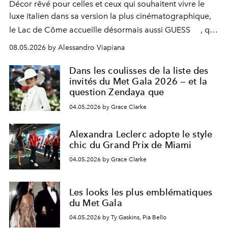
Décor rêvé pour celles et ceux qui souhaitent vivre le
luxe italien dans sa version la plus cinématographique,
le
Lac de Côme
accueille désormais aussi
GUESS
, qui
signe un takeover entre boutiques, hôtels, bateaux et
08.05.2026 by Alessandro Viapiana
fragrances. L’une des opérations de style les plus
réussies de la saison.
Dans les coulisses de la liste des
invités du Met Gala 2026 — et la
question Zendaya que
04.05.2026 by Grace Clarke
Alexandra Leclerc adopte le style
chic du Grand Prix de Miami
04.05.2026 by Grace Clarke
Les looks les plus emblématiques
du Met Gala
04.05.2026 by Ty Gaskins, Pia Bello