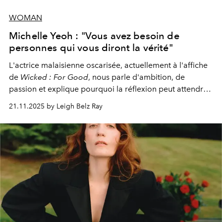
WOMAN
Michelle Yeoh : "Vous avez besoin de
personnes qui vous diront la vérité"
L'actrice malaisienne oscarisée, actuellement à l'affiche
de
Wicked : For Good
, nous parle d'ambition, de
passion et explique pourquoi la réflexion peut attendre.
Elle avoue :
"C'est libérateur d'interpréter un
21.11.2025 by Leigh Belz Ray
personnage qui dit : 'C'est mon désir, mon ambition, ma
volonté. Je m'en fiche si vous ne comprenez pas'."